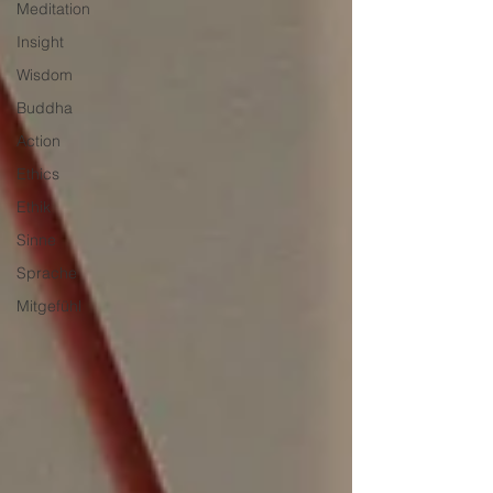
Meditation
Insight
Wisdom
Buddha
Action
Ethics
Ethik
Sinne
Sprache
Mitgefühl