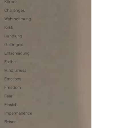
Körper
Challenges
Wahrnehmung
Kritik
Handlung
Gefängnis
Entscheidung
Freiheit
Mindfulness
Emotions
Freedom
Fear
Einsicht
Impermanence
Reisen