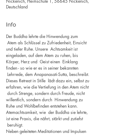
Nickenich, Heimschule 1, 56645 Nickenich,
Deutschland
Info
Der Buddha lehrte die Hinwendung zum 
 Atem als Schlüssel zu Zufriedenheit, Einsicht 
und tiefer Ruhe. Unsere  Achtsamkeit ist 
eingeladen, auf dem Atem zu ruhen, bis 
Körper, Herz und  Geist einen  Einklang 
finden - so wie er es in seiner bekannten 
 Lehrrede, dem Anapanasati-Sutta, beschreibt. 
Dieses Retreat in Stille  lädt dazu ein, selbst zu 
erfahren, wie die Vertiefung in den Atem nicht 
 durch Strenge, sondern durch Freude, nicht 
willentlich, sondern durch  Hinwendung zu 
Ruhe und Wohlbefinden entstehen kann. 
Atemachtsamkeit, wie  der Buddha sie lehrte, 
ist eine Praxis, die nährt, stärkt und zutiefst 
 beruhigt.
Neben geleiteten Meditationen und Impulsen 