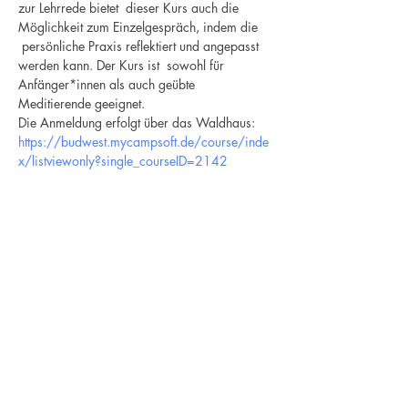
zur Lehrrede bietet  dieser Kurs auch die 
Möglichkeit zum Einzelgespräch, indem die 
 persönliche Praxis reflektiert und angepasst 
werden kann. Der Kurs ist  sowohl für 
Anfänger*innen als auch geübte 
Meditierende geeignet.
Die Anmeldung erfolgt über das Waldhaus: 
https://budwest.mycampsoft.de/course/inde
x/listviewonly?single_courseID=2142
Newsletter
Ich stimme der
Datenschutzerklärung zu / My