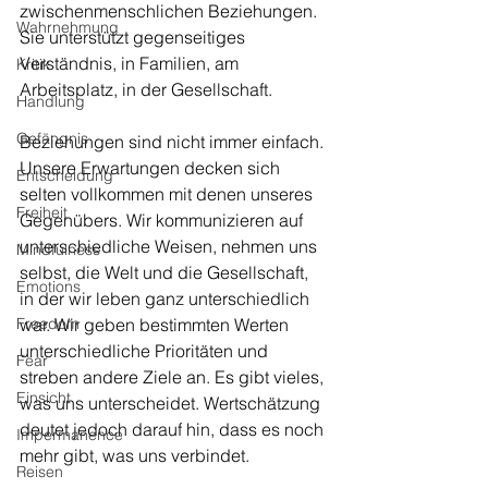
zwischenmenschlichen Beziehungen. 
Wahrnehmung
Sie unterstützt gegenseitiges 
Verständnis, in Familien, am 
Kritik
Arbeitsplatz, in der Gesellschaft.
Handlung
Gefängnis
Beziehungen sind nicht immer einfach. 
Unsere Erwartungen decken sich 
Entscheidung
selten vollkommen mit denen unseres 
Freiheit
Gegenübers. Wir kommunizieren auf 
unterschiedliche Weisen, nehmen uns 
Mindfulness
selbst, die Welt und die Gesellschaft, 
Emotions
in der wir leben ganz unterschiedlich 
Freedom
war. Wir geben bestimmten Werten 
unterschiedliche Prioritäten und 
Fear
streben andere Ziele an. Es gibt vieles, 
Einsicht
was uns unterscheidet. Wertschätzung 
deutet jedoch darauf hin, dass es noch 
Impermanence
mehr gibt, was uns verbindet. 
Reisen