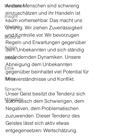
Andere Menschen sind schwierig 
Meditation
einzuschätzen und ihr Handeln ist 
Insight
kaum vorhersehbar. Das macht uns 
Wisdom
unruhig. Wir ziehen Zuverlässigkeit 
und Kontrolle vor. Wir bevorzugen 
Buddha
Regeln und Erwartungen gegenüber 
Action
dem Unbekannten und sich ständig 
verändernden Dynamiken. Unsere 
Ethics
Abneigung dem Unbekannten 
Ethik
gegenüber beinhaltet viel Potential für 
Sinne
Missverständnisse und Konflikt. 
Sprache
Unser Geist besitzt die Tendenz sich 
Mitgefühl
automatisch dem Schwierigen, dem 
Negativen, dem Problematischen 
zuzuwenden. Dieser Tendenz des 
Geistes lässt sich aktiv etwas 
entgegensetzen: Wertschätzung.