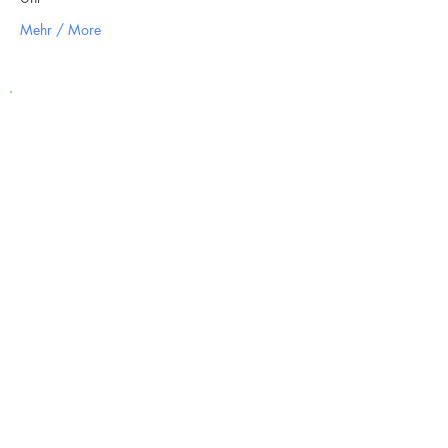
Mehr / More
Newsletter
Ich stimme der
Datenschutzerklärung zu / My
data can be used for sending me
newsletters
Anmeldung / Subscribe
Kontakt