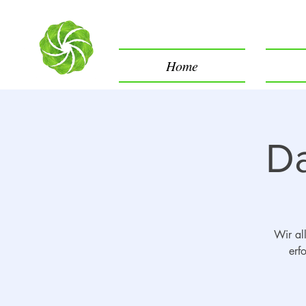
Home
Da
Wir al
erf