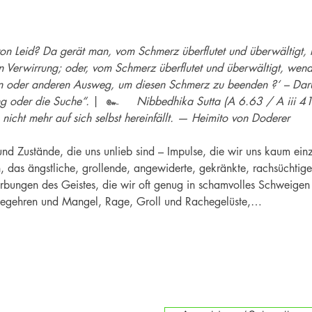
von Leid? Da gerät man, vom Schmerz überflutet und überwältigt, 
in Verwirrung; oder, vom Schmerz überflutet und überwältigt, we
n oder anderen Ausweg, um diesen Schmerz zu beenden ?‘ – Darum
g oder die Suche“.
 |  ๛
     Nibbedhika Sutta (A 6.63 / A iii 4
 nicht mehr auf sich selbst hereinfällt. — Heimito von Doderer
und Zustände, die uns unlieb sind – Impulse, die wir uns kaum ei
n, das ängstliche, grollende, angewiderte, gekränkte, rachsüchtig
ärbungen des Geistes, die wir oft genug in schamvolles Schweigen h
Begehren und Mangel, Rage, Groll und Rachegelüste,…