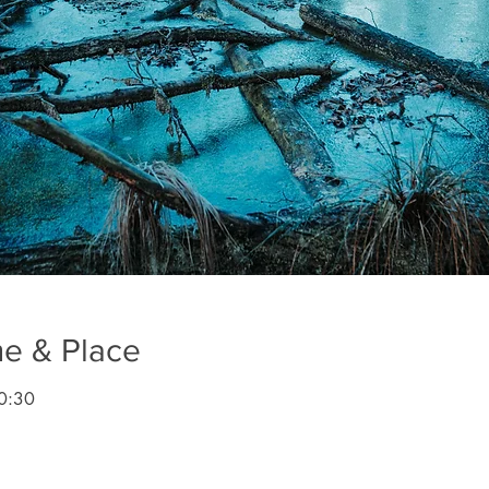
me & Place
0:30