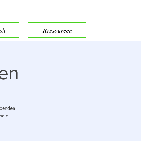
ish
Ressourcen
ten
Abenden
iele