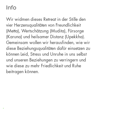
Info
Wir widmen dieses Retreat in der Stille den
vier Herzensqualitäten von Freundlichkeit
(Metta), Wertschätzung (Mudita), Fürsorge
(Karuna) und heilsamer Distanz (Upekkha).
Gemeinsam wollen wir herausfinden, wie wir
diese Beziehungsqualitäten dafür einsetzen zu
können Leid, Stress und Unruhe in uns selbst
und unseren Beziehungen zu verringern und
wie diese zu mehr Friedlichkeit und Ruhe
beitragen können.
Geführte Meditationen, kurze Impulsvorträge
und Fragerunden geben die Möglichkeit, diese
Konzepte zu erkunden und zu erfahren.
Einzelgespräche mit der Lehrenden geben die
Möglichkeit die Praxis persönlich
auszugestalten und schaffen einen sicheren
Newsletter
Rahmen. Vorerfahrungen in Achtsamkeit und
Meditation sind nicht notwendig.