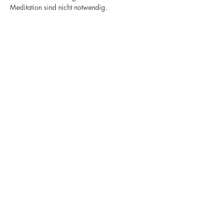
Meditation sind nicht notwendig.
Newsletter
Ich stimme der
Datenschutzerklärung zu / My
data can be used for sending me
newsletters
Anmeldung / Subscribe