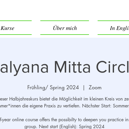
Kurse
Über mich
In Engl
alyana Mitta Circ
Frühling/ Spring 2024
  |  
Zoom
eser Halbjahreskurs bietet die Möglichkeit im kleinen Kreis von z
hmer*innen die eigene Praxis zu vertiefen. Nächster Start: Somm
lf-year online course offers the possibilty to deepen you practice in
group. Next start (English): Spring 2024