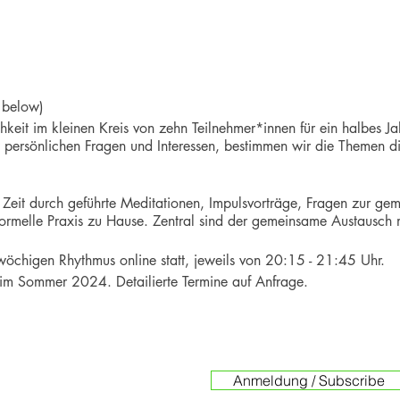
h below)
hkeit im kleinen Kreis von zehn Teilnehmer*innen für ein halbes Ja
 persönlichen Fragen und Interessen, bestimmen wir die Themen di
er Zeit durch geführte Meditationen, Impulsvorträge, Fragen zur ge
nformelle Praxis zu Hause. Zentral sind der gemeinsame Austausch
öchigen Rhythmus online statt, jeweils von 20:15 - 21:45 Uhr.
im Sommer 2024. Detailierte Termine auf Anfrage.
unity to deepen your practice in a small group of only 10 participa
Anmeldung / Subscribe
s own questions and themes of interest, which we then refer to dur