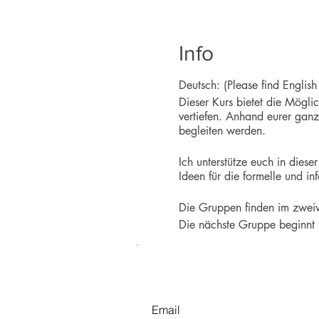
Info
Deutsch: (Please find Englis
Dieser Kurs bietet die Möglic
vertiefen. Anhand eurer ganz
begleiten werden.
Ich unterstütze euch in dies
Ideen für die formelle und i
Die Gruppen finden im zweiw
Die nächste Gruppe beginnt 
___
Newsletter
This course offers the opport
participant can share her/hi