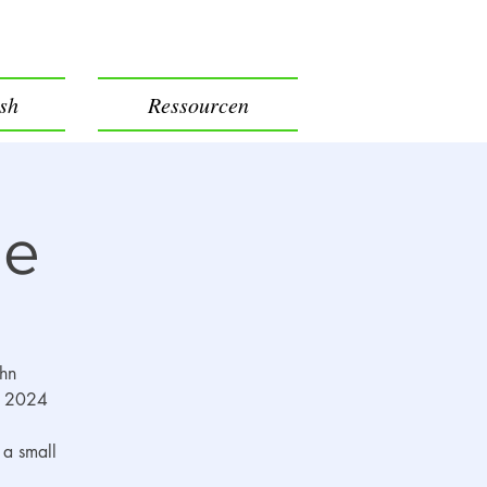
ish
Ressourcen
le
ehn
er 2024
 a small