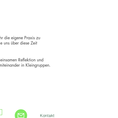
hr die eigene Praxis zu
e uns über diese Zeit
meinsamen Reflektion und
 miteinander in Kleingruppen.
nts for half a year. Each
ing our explorations.
Kontakt