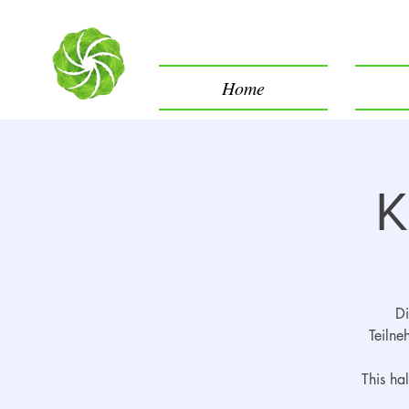
Home
K
Di
Teilne
This ha