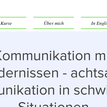
Kurse
Über mich
In Engl
Kommunikation mi
dernissen - acht
ikation in schw
Situationen