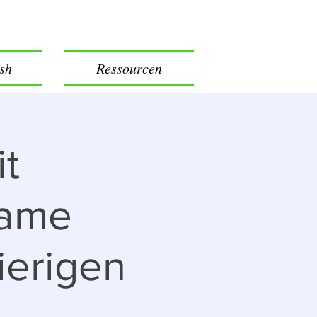
ish
Ressourcen
t
same
ierigen