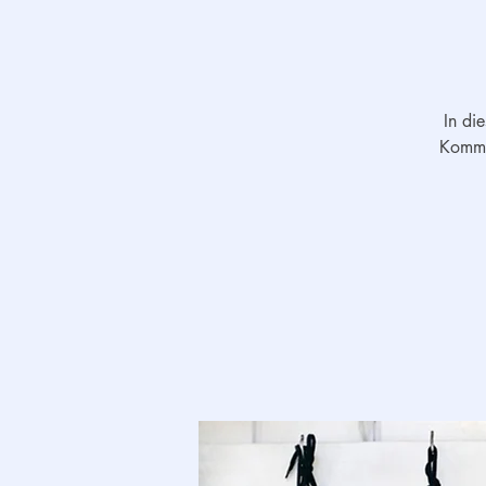
In di
Kommun