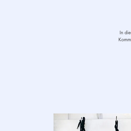
In di
Kommun