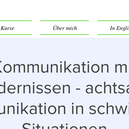
Kurse
Über mich
In Engl
Kommunikation mi
dernissen - acht
ikation in schw
Situationen