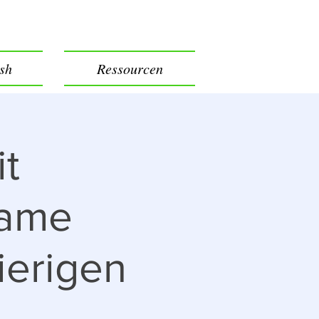
ish
Ressourcen
t
same
ierigen