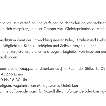
itation, zur Vertiefung und Verfeinerung der Schulung von Achtsam
n sich verspüren, in einer Gruppe von  Gleichgesinnten zu meditie
meditation dient der Entwicklung innerer Ruhe,  Klarheit und Gela
 Möglichkeit, Kraft zu schöpfen und Selbstfürsorge zu üben. 
 im Sitzen, Gehen, Stehen und Liegen, begleitet  von Impulsen au
ga-Übungen.
aus Steele (Knappschaftskrankenhaus) im Raum der Stille, 1a 08

wertigem, vegetarischem Mittagessen & Getränken 

ahme auf Spendenbasis für Sozialhilfe-Empfangende oder Geringver