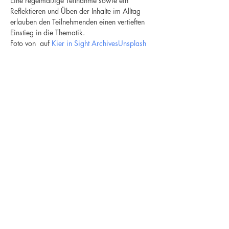
Eine regelmäßige Teilnahme sowie ein 
Reflektieren und Üben der Inhalte im Alltag 
erlauben den Teilnehmenden einen vertieften 
Einstieg in die Thematik. 
Foto von 
 auf 
Kier in Sight Archives
Unsplash
Newsletter
Ich stimme der
Datenschutzerklärung zu / My
data can be used for sending me
newsletters
Anmeldung / Subscribe