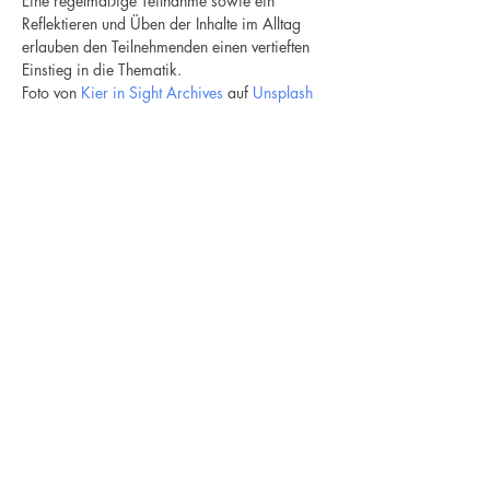
Eine regelmäßige Teilnahme sowie ein 
Reflektieren und Üben der Inhalte im Alltag 
erlauben den Teilnehmenden einen vertieften 
Einstieg in die Thematik. 
Foto von 
Kier in Sight Archives
 auf 
Unsplash
Newsletter
Ich stimme der
Datenschutzerklärung zu / My
data can be used for sending me
newsletters
Anmeldung / Subscribe