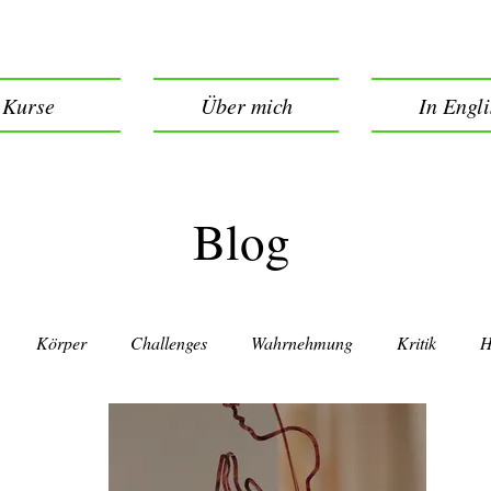
Kurse
Über mich
In Engl
Blog
Körper
Challenges
Wahrnehmung
Kritik
H
indfulness
Emotions
Freedom
Fear
Einsicht