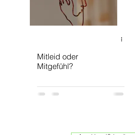
ht
Wisdom
Buddha
Action
Ethics
Ethik
Mitleid oder
Mitgefühl?