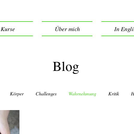
Kurse
Über mich
In Engl
Blog
Körper
Challenges
Wahrnehmung
Kritik
H
indfulness
Emotions
Freedom
Fear
Einsicht