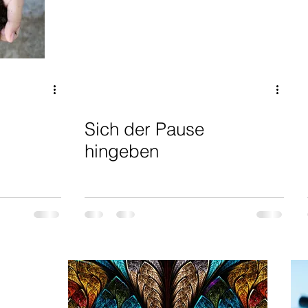
ht
Wisdom
Buddha
Action
Ethics
Ethik
Sich der Pause
hingeben