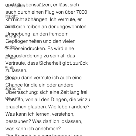
und Glaubenssätzen, er lässt sich 
Meditation
auch durch einen Flug von über 7000 
Insight
km nicht abhängen. Ich vermute, er 
wird sich reiben an der ungewohnten 
Wisdom
Umgebung, an den fremdem 
Buddha
Gepflogenheiten und den vielen 
Action
Sinneseindrücken. Es wird eine 
Herausforderung zu sein all das 
Ethics
Vertraute, dass Sicherheit gibt, zurück 
Ethik
zu lassen. 
Genau darin vermute ich auch eine 
Sinne
Chance für die ein oder andere 
Sprache
Überraschung: sich eine Zeit lang frei 
Mitgefühl
machen, von all den Dingen, die wir zu 
brauchen glauben. Wie leben andere? 
Was kann ich lernen, verstehen, 
bestaunen? Was darf ich loslassen, 
was kann ich annehmen? 
Der Besuch in einem fremden Land, 