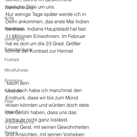
herrliche Stille um uns. 
Wahrnehmung
Nur wenige Tage später werde ich in 
Kritik
Delhi ankommen, das erste Mal Indien 
Handlung
bereisen. Indiens Hauptstadt hat fast 
11 Millionen Einwohnern. Im Februar 
Gefängnis
hat es dort um die 23 Grad. Größer 
Entscheidung
könnte der Kontrast zur Heimat
Freiheit
Mindfulness
Emotions
 kaum sein. 
Und doch habe ich manchmal den 
Freedom
Eindruck, dass wir bis zum Mond 
Fear
reisen könnten und würden doch stets 
Einsicht
das Gefühl haben, dass uns das 
Vertraute nicht ganz loslässt. 
Impermanence
Unser Geist, mit seinen Gewohnheiten 
Reisen
und Ansichten, mit seinen Vorlieben 